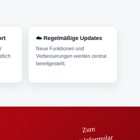
rt
☁️ Regelmäßige Updates
V
Neue Funktionen und
dlich
Verbesserungen werden zentral
bereitgestellt.
Zu
m
Kontaktfor
mular