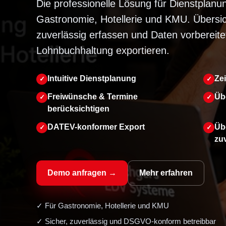
Die professionelle Lösung für Dienstplanu
Gastronomie, Hotellerie und KMU. Übersich
zuverlässig erfassen und Daten vorbereitet
Lohnbuchhaltung exportieren.
Intuitive Dienstplanung
Ze
Freiwünsche & Termine
Üb
berücksichtigen
DATEV-konformer Export
Übe
zu
Demo anfragen →
Mehr erfahren
✓ Für Gastronomie, Hotellerie und KMU
✓ Sicher, zuverlässig und DSGVO-konform betreibbar