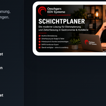
anung,
ungen.
et
en
et