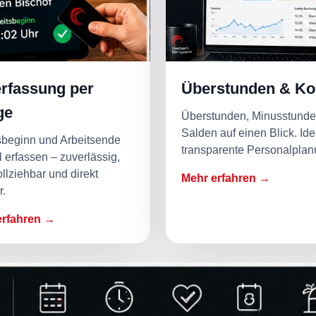
erfassung per
Überstunden & Ko
ge
Überstunden, Minusstund
Salden auf einen Blick. Idea
sbeginn und Arbeitsende
transparente Personalplan
l erfassen – zuverlässig,
llziehbar und direkt
Mehr erfahren →
r.
erfahren →