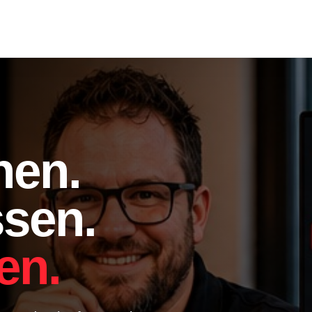
nen.
ssen.
en.