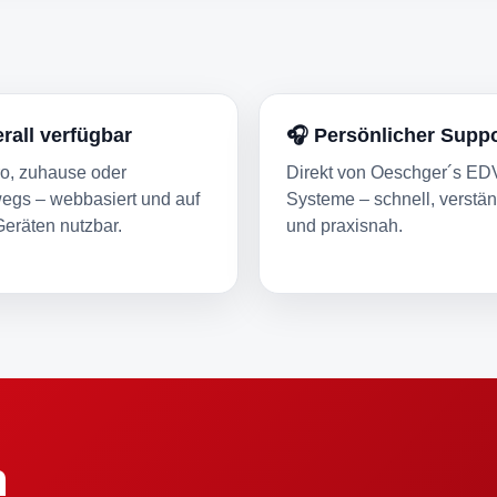
erall verfügbar
🎧 Persönlicher Suppo
o, zuhause oder
Direkt von Oeschger´s ED
egs – webbasiert und auf
Systeme – schnell, verstän
Geräten nutzbar.
und praxisnah.
h